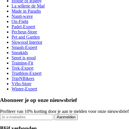
House of Rugby
La sellerie de Maé
Made in Paradis
Nauti-wave
On-Fight
Padel-Expert
Pecheur-Store
Pet and Garden
Slowood Interior
Smash-Expert
Sneakids
Sport is good
Training-Fit
Trek-Expert
Triathlon-Expert
TripNBikers
Vélo-Store
Winter-Expert
Abonneer je op onze nieuwsbrief
Profiteer van 10% korting door je aan te melden voor onze nieuwsbrief
Aanmelden
Blijf verbonden