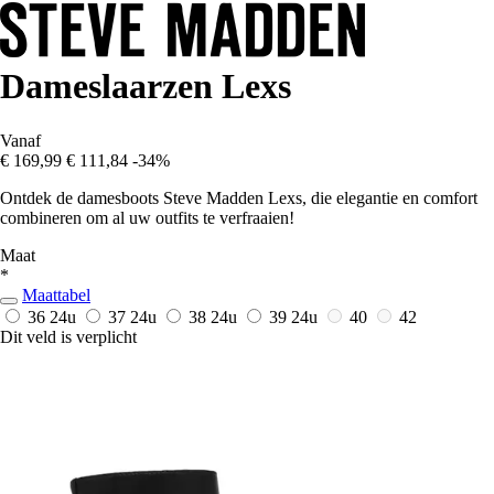
Dameslaarzen Lexs
Vanaf
€ 169,99
€ 111,84
-34%
Ontdek de damesboots Steve Madden Lexs, die elegantie en comfort
combineren om al uw outfits te verfraaien!
Maat
*
Maattabel
36
24u
37
24u
38
24u
39
24u
40
42
Dit veld is verplicht