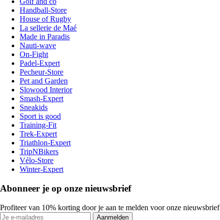
Golf and co
Handball-Store
House of Rugby
La sellerie de Maé
Made in Paradis
Nauti-wave
On-Fight
Padel-Expert
Pecheur-Store
Pet and Garden
Slowood Interior
Smash-Expert
Sneakids
Sport is good
Training-Fit
Trek-Expert
Triathlon-Expert
TripNBikers
Vélo-Store
Winter-Expert
Abonneer je op onze nieuwsbrief
Profiteer van 10% korting door je aan te melden voor onze nieuwsbrief
Aanmelden