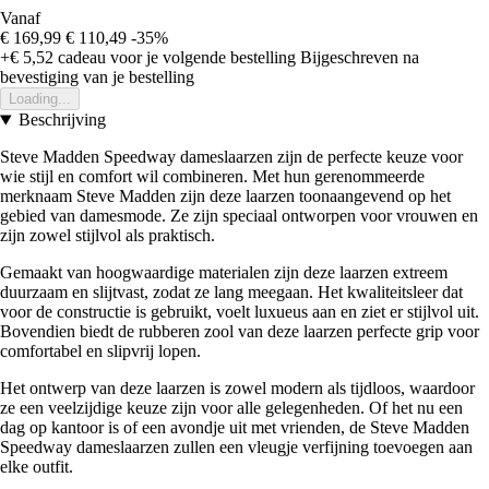
Vanaf
€ 169,99
€ 110,49
-35%
+€ 5,52
cadeau voor je volgende bestelling
Bijgeschreven na
bevestiging van je bestelling
Loading...
Beschrijving
Steve Madden Speedway dameslaarzen zijn de perfecte keuze voor
wie stijl en comfort wil combineren. Met hun gerenommeerde
merknaam Steve Madden zijn deze laarzen toonaangevend op het
gebied van damesmode. Ze zijn speciaal ontworpen voor vrouwen en
zijn zowel stijlvol als praktisch.
Gemaakt van hoogwaardige materialen zijn deze laarzen extreem
duurzaam en slijtvast, zodat ze lang meegaan. Het kwaliteitsleer dat
voor de constructie is gebruikt, voelt luxueus aan en ziet er stijlvol uit.
Bovendien biedt de rubberen zool van deze laarzen perfecte grip voor
comfortabel en slipvrij lopen.
Het ontwerp van deze laarzen is zowel modern als tijdloos, waardoor
ze een veelzijdige keuze zijn voor alle gelegenheden. Of het nu een
dag op kantoor is of een avondje uit met vrienden, de Steve Madden
Speedway dameslaarzen zullen een vleugje verfijning toevoegen aan
elke outfit.