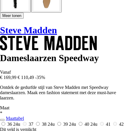
Meer tonen
Steve Madden
Dameslaarzen Speedway
Vanaf
€ 169,99
€ 110,49
-35%
Ontdek de gedurfde stijl van Steve Madden met Speedway
dameslaarzen. Maak een fashion statement met deze must-have
laarzen.
Maat
*
Maattabel
36
24u
37
38
24u
39
24u
40
24u
41
42
Dit veld is verplicht