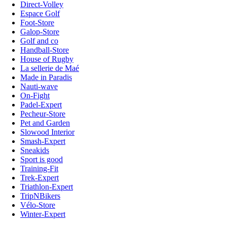
Direct-Volley
Espace Golf
Foot-Store
Galop-Store
Golf and co
Handball-Store
House of Rugby
La sellerie de Maé
Made in Paradis
Nauti-wave
On-Fight
Padel-Expert
Pecheur-Store
Pet and Garden
Slowood Interior
Smash-Expert
Sneakids
Sport is good
Training-Fit
Trek-Expert
Triathlon-Expert
TripNBikers
Vélo-Store
Winter-Expert