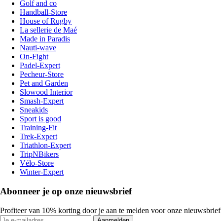
Golf and co
Handball-Store
House of Rugby
La sellerie de Maé
Made in Paradis
Nauti-wave
On-Fight
Padel-Expert
Pecheur-Store
Pet and Garden
Slowood Interior
Smash-Expert
Sneakids
Sport is good
Training-Fit
Trek-Expert
Triathlon-Expert
TripNBikers
Vélo-Store
Winter-Expert
Abonneer je op onze nieuwsbrief
Profiteer van 10% korting door je aan te melden voor onze nieuwsbrief
Aanmelden