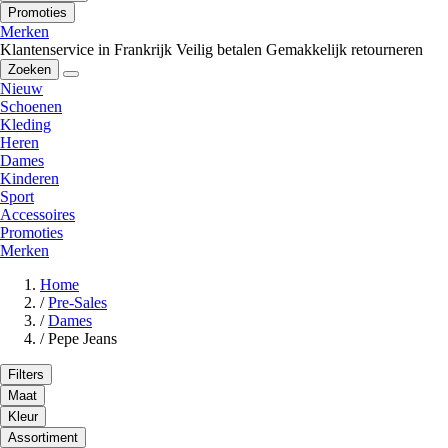
Promoties
Merken
Klantenservice in Frankrijk
Veilig betalen
Gemakkelijk retourneren
Zoeken
Nieuw
Schoenen
Kleding
Heren
Dames
Kinderen
Sport
Accessoires
Promoties
Merken
Home
/
Pre-Sales
/
Dames
/
Pepe Jeans
Filters
Maat
Kleur
Assortiment