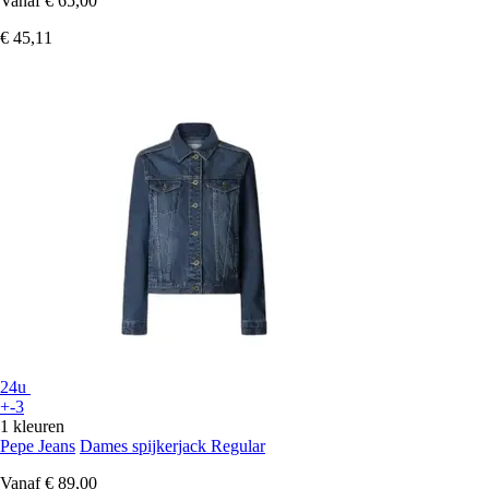
Vanaf
€ 65,00
€ 45,11
24u
+-3
1 kleuren
Pepe Jeans
Dames spijkerjack Regular
Vanaf
€ 89,00