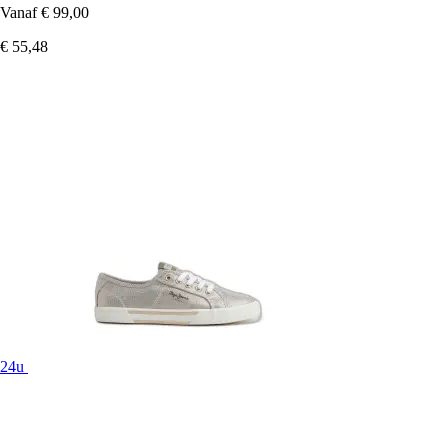
Vanaf
€ 99,00
€ 55,48
24u