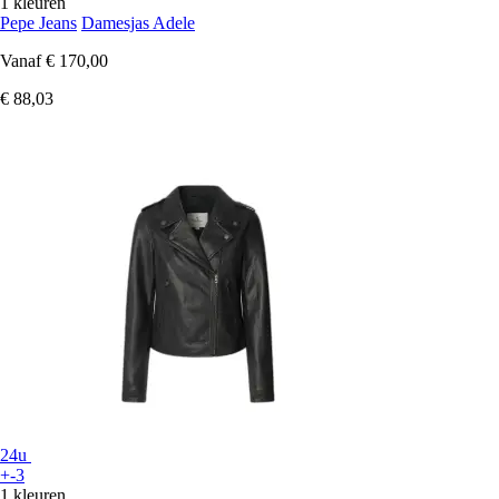
1 kleuren
Pepe Jeans
Damesjas Adele
Vanaf
€ 170,00
€ 88,03
24u
+-3
1 kleuren