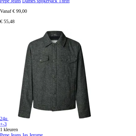
Pepe Jeans
Dames spijkerjack Thrift
Vanaf
€ 99,00
€ 55,48
24u
+-3
1 kleuren
Pepe Jeans
Jas Jerome