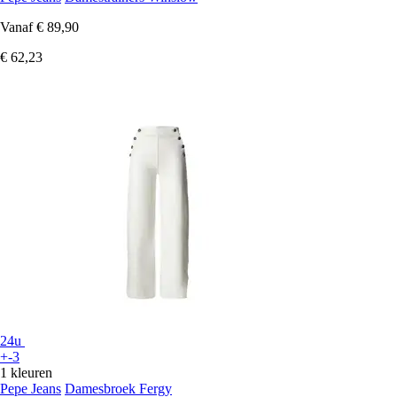
Vanaf
€ 89,90
€ 62,23
24u
+-3
1 kleuren
Pepe Jeans
Damesbroek Fergy