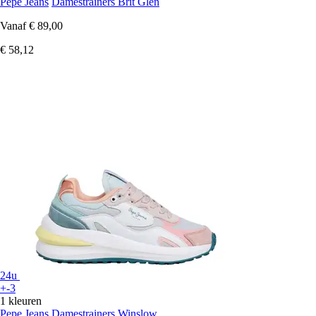
Pepe Jeans
Damestrainers Brit Glen
Vanaf
€ 89,00
€ 58,12
24u
+-3
1 kleuren
Pepe Jeans
Damestrainers Winslow