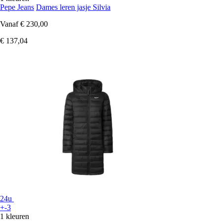
Pepe Jeans
Dames leren jasje Silvia
Vanaf
€ 230,00
€ 137,04
24u
+-3
1 kleuren