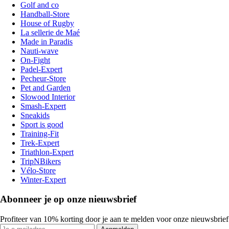
Golf and co
Handball-Store
House of Rugby
La sellerie de Maé
Made in Paradis
Nauti-wave
On-Fight
Padel-Expert
Pecheur-Store
Pet and Garden
Slowood Interior
Smash-Expert
Sneakids
Sport is good
Training-Fit
Trek-Expert
Triathlon-Expert
TripNBikers
Vélo-Store
Winter-Expert
Abonneer je op onze nieuwsbrief
Profiteer van 10% korting door je aan te melden voor onze nieuwsbrief