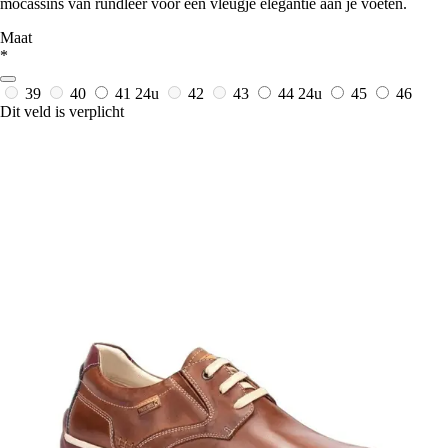
mocassins van rundleer voor een vleugje elegantie aan je voeten.
Maat
*
39
40
41
24u
42
43
44
24u
45
46
Dit veld is verplicht