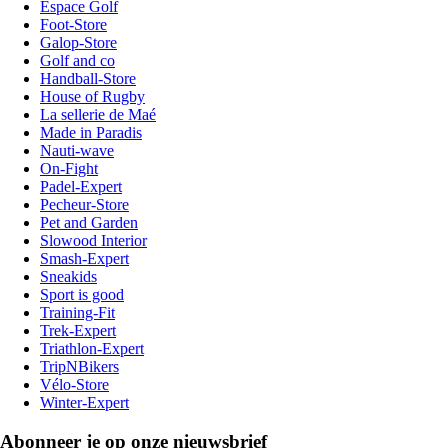
Espace Golf
Foot-Store
Galop-Store
Golf and co
Handball-Store
House of Rugby
La sellerie de Maé
Made in Paradis
Nauti-wave
On-Fight
Padel-Expert
Pecheur-Store
Pet and Garden
Slowood Interior
Smash-Expert
Sneakids
Sport is good
Training-Fit
Trek-Expert
Triathlon-Expert
TripNBikers
Vélo-Store
Winter-Expert
Abonneer je op onze nieuwsbrief