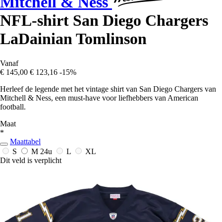
Mitchell & Ness
NFL-shirt San Diego Chargers
LaDainian Tomlinson
Vanaf
€ 145,00
€ 123,16
-15%
Herleef de legende met het vintage shirt van San Diego Chargers van
Mitchell & Ness, een must-have voor liefhebbers van American
football.
Maat
*
Maattabel
S
M
24u
L
XL
Dit veld is verplicht