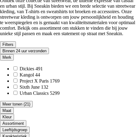
Ontdek onze collectie van streetwear, de ultieme expressie van casual
en urban stijl. Bij Sneakin bieden we een brede selectie van streetwear
kleding, van T-shirts en sweatshirts tot broeken en accessoires. Onze
streetwear kleding is ontworpen om jouw persoonlijkheid en houding
te weerspiegelen en is gemaakt van kwaliteitsmaterialen voor optimaal
comfort. Bekijk ons assortiment om stukken te vinden die bij jouw
unieke stijl passen en maak een statement op straat met Sneakin.
Filters
Binnen 24 uur verzonden
Merk
Dickies
491
Kangol
44
Project X Paris
1769
Sixth June
132
Urban Classics
5299
Meer tonen
(21)
Maat
Kleur
Assortiment
Leeftijdsgroep
Karakteristiek