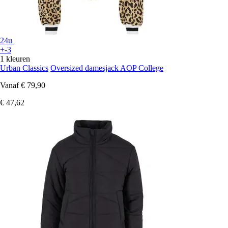
24u
+-3
1 kleuren
Urban Classics
Oversized damesjack AOP College
Vanaf
€ 79,90
€ 47,62