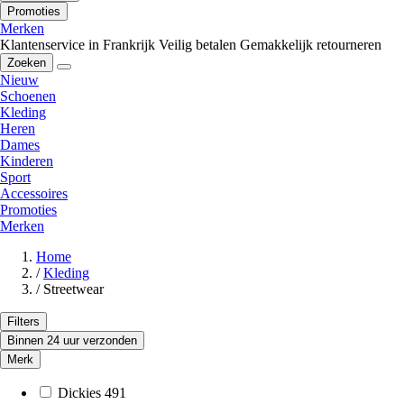
Promoties
Merken
Klantenservice in Frankrijk
Veilig betalen
Gemakkelijk retourneren
Zoeken
Nieuw
Schoenen
Kleding
Heren
Dames
Kinderen
Sport
Accessoires
Promoties
Merken
Home
/
Kleding
/
Streetwear
Filters
Binnen 24 uur verzonden
Merk
Dickies
491