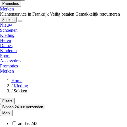
Promoties
Merken
Klantenservice in Frankrijk
Veilig betalen
Gemakkelijk retourneren
Zoeken
Nieuw
Schoenen
Kleding
Heren
Dames
Kinderen
Sport
Accessoires
Promoties
Merken
Home
/
Kleding
/
Sokken
Filters
Binnen 24 uur verzonden
Merk
adidas
242