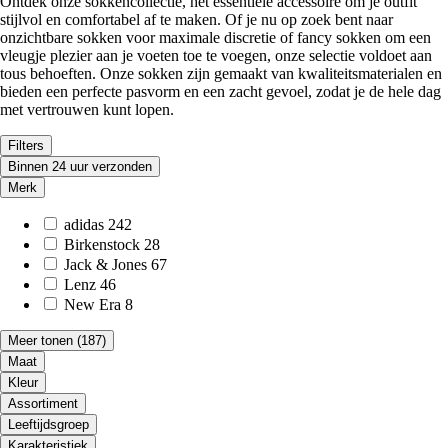
Ontdek onze sokkencollectie, het essentiële accessoire om je outfit
stijlvol en comfortabel af te maken. Of je nu op zoek bent naar
onzichtbare sokken voor maximale discretie of fancy sokken om een
vleugje plezier aan je voeten toe te voegen, onze selectie voldoet aan
tous behoeften. Onze sokken zijn gemaakt van kwaliteitsmaterialen en
bieden een perfecte pasvorm en een zacht gevoel, zodat je de hele dag
met vertrouwen kunt lopen.
Filters
Binnen 24 uur verzonden
Merk
adidas
242
Birkenstock
28
Jack & Jones
67
Lenz
46
New Era
8
Meer tonen
(187)
Maat
Kleur
Assortiment
Leeftijdsgroep
Karakteristiek