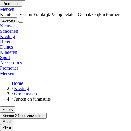
Promoties
Merken
Klantenservice in Frankrijk
Veilig betalen
Gemakkelijk retourneren
Zoeken
Nieuw
Schoenen
Kleding
Heren
Dames
Kinderen
Sport
Accessoires
Promoties
Merken
Home
/
Kleding
/
Grote maten
/
Jurken en jumpsuits
Filters
Binnen 24 uur verzonden
Maat
Kleur