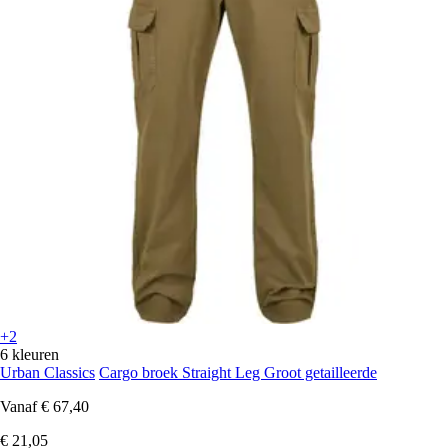
+2
6 kleuren
Urban Classics
Cargo broek Straight Leg Groot getailleerde
Vanaf
€ 67,40
€ 21,05