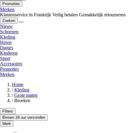
Promoties
Merken
Klantenservice in Frankrijk
Veilig betalen
Gemakkelijk retourneren
Zoeken
Nieuw
Schoenen
Kleding
Heren
Dames
Kinderen
Sport
Accessoires
Promoties
Merken
Home
/
Kleding
/
Grote maten
/
Broeken
Filters
Binnen 24 uur verzonden
Merk