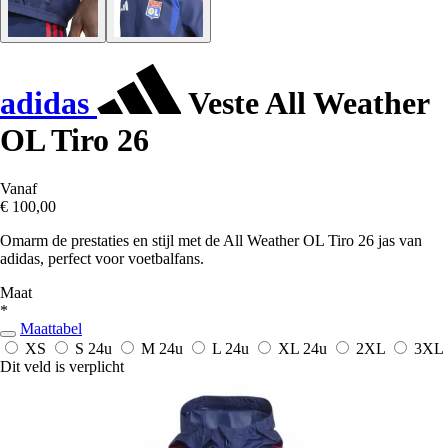
adidas
Veste All Weather
OL Tiro 26
Vanaf
€ 100,00
Omarm de prestaties en stijl met de All Weather OL Tiro 26 jas van
adidas, perfect voor voetbalfans.
Maat
*
Maattabel
XS
S
24u
M
24u
L
24u
XL
24u
2XL
3XL
Dit veld is verplicht