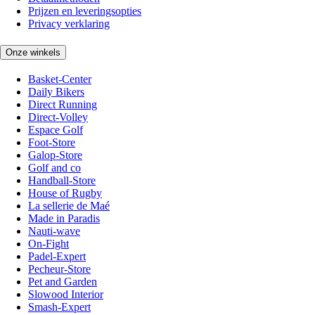
Prijzen en leveringsopties
Privacy verklaring
Onze winkels
Basket-Center
Daily Bikers
Direct Running
Direct-Volley
Espace Golf
Foot-Store
Galop-Store
Golf and co
Handball-Store
House of Rugby
La sellerie de Maé
Made in Paradis
Nauti-wave
On-Fight
Padel-Expert
Pecheur-Store
Pet and Garden
Slowood Interior
Smash-Expert