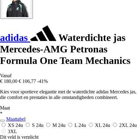
adidas
Waterdichte jas
Mercedes-AMG Petronas
Formula One Team Mechanics
Vanaf
€ 180,00
€ 106,77
-41%
Kies voor sportieve elegantie met de waterdichte adidas Mercedes jas,
die comfort en prestaties in alle omstandigheden combineert.
Maat
*
Maattabel
XS
24u
S
24u
M
24u
L
24u
XL
24u
2XL
24u
3XL
Dit veld is verplicht