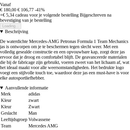
Vanaf
€ 180,00
€ 106,77
-41%
+€ 5,34
cadeau voor je volgende bestelling
Bijgeschreven na
bevestiging van je bestelling
Loading...
Beschrijving
De waterdichte Mercedes-AMG Petronas Formula 1 Team Mechanics
jas is ontworpen om je te beschermen tegen slecht weer. Met een
volledig gesealde constructie en een opvouwbare kap, zorgt deze jas
ervoor dat je droog en comfortabel blijft. De geavanceerde materialen
die bij de fabricage zijn gebruikt, voeren zweet van het lichaam af, wat
het ideaal maakt voor alle weersomstandigheden. Het bedrukte logo
voegt een stijlvolle touch toe, waardoor deze jas een must-have is voor
elke autosportliefhebber.
Aanvullende informatie
Merk
adidas
Kleur
zwart
Kleur
Zwart
Geslacht
Man
Leeftijdsgroep
Volwassene
Team
Mercedes AMG