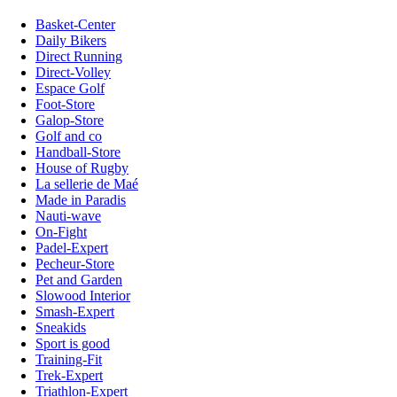
Basket-Center
Daily Bikers
Direct Running
Direct-Volley
Espace Golf
Foot-Store
Galop-Store
Golf and co
Handball-Store
House of Rugby
La sellerie de Maé
Made in Paradis
Nauti-wave
On-Fight
Padel-Expert
Pecheur-Store
Pet and Garden
Slowood Interior
Smash-Expert
Sneakids
Sport is good
Training-Fit
Trek-Expert
Triathlon-Expert