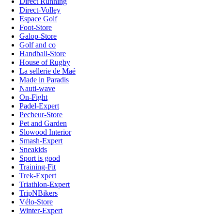
Direct Running
Direct-Volley
Espace Golf
Foot-Store
Galop-Store
Golf and co
Handball-Store
House of Rugby
La sellerie de Maé
Made in Paradis
Nauti-wave
On-Fight
Padel-Expert
Pecheur-Store
Pet and Garden
Slowood Interior
Smash-Expert
Sneakids
Sport is good
Training-Fit
Trek-Expert
Triathlon-Expert
TripNBikers
Vélo-Store
Winter-Expert