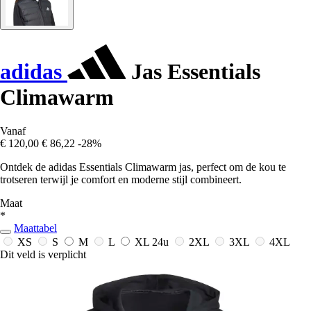
adidas
Jas Essentials
Climawarm
Vanaf
€ 120,00
€ 86,22
-28%
Ontdek de adidas Essentials Climawarm jas, perfect om de kou te
trotseren terwijl je comfort en moderne stijl combineert.
Maat
*
Maattabel
XS
S
M
L
XL
24u
2XL
3XL
4XL
Dit veld is verplicht