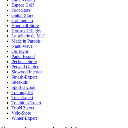
Espace Golf
Foot-Store
Galop-Store
Golf and co
Handball-Store
House of Rugby
La sellerie de Maé
Made in Paradis
Nauti-wave
On-Fight
Padel-Expert
Pecheur-Store
Pet and Garden
Slowood Interior
Smash-Expert
Sneakids
Sport is good
Training-Fit
Trek-Expert
Triathlon-Expert
TripNBikers
Vélo-Store
Winter-Expert