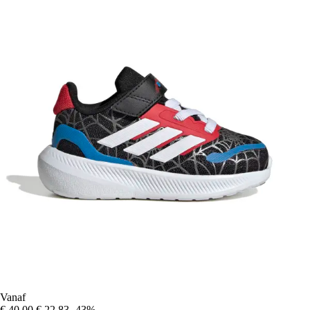
Vanaf
€ 40,00
€ 22,83
-43%