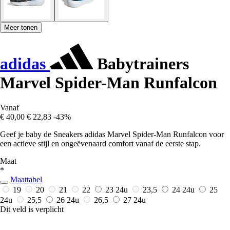
Meer tonen
adidas
Babytrainers
Marvel Spider-Man Runfalcon
Vanaf
€ 40,00
€ 22,83
-43%
Geef je baby de Sneakers adidas Marvel Spider-Man Runfalcon voor
een actieve stijl en ongeëvenaard comfort vanaf de eerste stap.
Maat
*
Maattabel
19
20
21
22
23
24u
23,5
24
24u
25
24u
25,5
26
24u
26,5
27
24u
Dit veld is verplicht