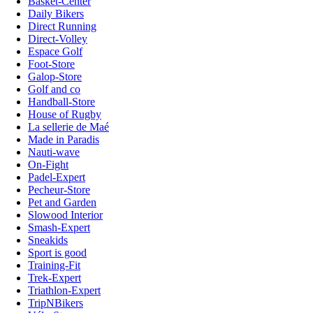
Basket-Center
Daily Bikers
Direct Running
Direct-Volley
Espace Golf
Foot-Store
Galop-Store
Golf and co
Handball-Store
House of Rugby
La sellerie de Maé
Made in Paradis
Nauti-wave
On-Fight
Padel-Expert
Pecheur-Store
Pet and Garden
Slowood Interior
Smash-Expert
Sneakids
Sport is good
Training-Fit
Trek-Expert
Triathlon-Expert
TripNBikers