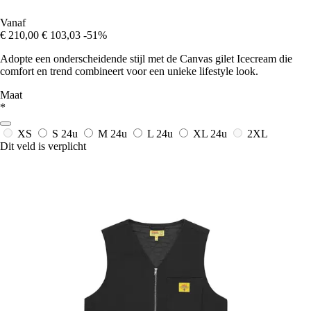
Vanaf
€ 210,00
€ 103,03
-51%
Adopte een onderscheidende stijl met de Canvas gilet Icecream die
comfort en trend combineert voor een unieke lifestyle look.
Maat
*
XS
S
24u
M
24u
L
24u
XL
24u
2XL
Dit veld is verplicht