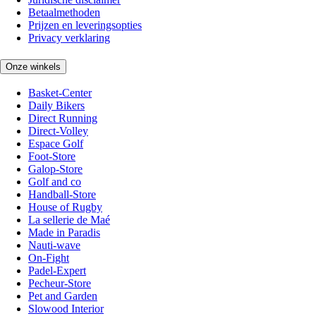
Betaalmethoden
Prijzen en leveringsopties
Privacy verklaring
Onze winkels
Basket-Center
Daily Bikers
Direct Running
Direct-Volley
Espace Golf
Foot-Store
Galop-Store
Golf and co
Handball-Store
House of Rugby
La sellerie de Maé
Made in Paradis
Nauti-wave
On-Fight
Padel-Expert
Pecheur-Store
Pet and Garden
Slowood Interior