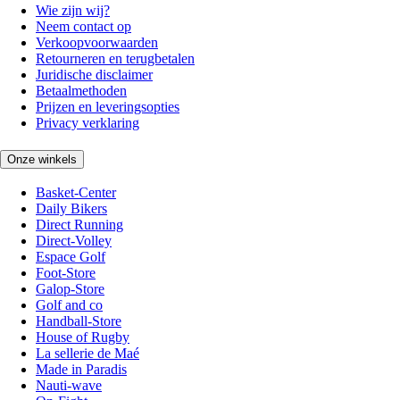
Wie zijn wij?
Neem contact op
Verkoopvoorwaarden
Retourneren en terugbetalen
Juridische disclaimer
Betaalmethoden
Prijzen en leveringsopties
Privacy verklaring
Onze winkels
Basket-Center
Daily Bikers
Direct Running
Direct-Volley
Espace Golf
Foot-Store
Galop-Store
Golf and co
Handball-Store
House of Rugby
La sellerie de Maé
Made in Paradis
Nauti-wave