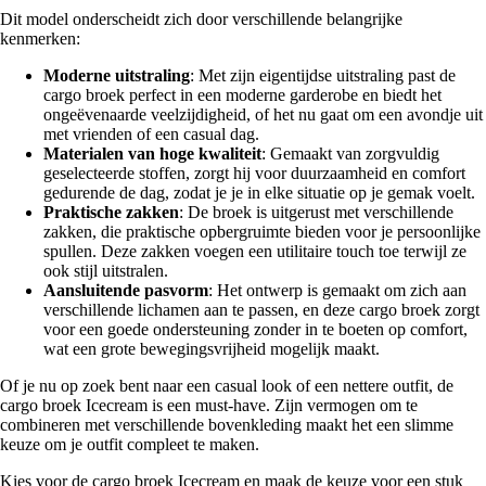
Dit model onderscheidt zich door verschillende belangrijke
kenmerken:
Moderne uitstraling
: Met zijn eigentijdse uitstraling past de
cargo broek perfect in een moderne garderobe en biedt het
ongeëvenaarde veelzijdigheid, of het nu gaat om een avondje uit
met vrienden of een casual dag.
Materialen van hoge kwaliteit
: Gemaakt van zorgvuldig
geselecteerde stoffen, zorgt hij voor duurzaamheid en comfort
gedurende de dag, zodat je je in elke situatie op je gemak voelt.
Praktische zakken
: De broek is uitgerust met verschillende
zakken, die praktische opbergruimte bieden voor je persoonlijke
spullen. Deze zakken voegen een utilitaire touch toe terwijl ze
ook stijl uitstralen.
Aansluitende pasvorm
: Het ontwerp is gemaakt om zich aan
verschillende lichamen aan te passen, en deze cargo broek zorgt
voor een goede ondersteuning zonder in te boeten op comfort,
wat een grote bewegingsvrijheid mogelijk maakt.
Of je nu op zoek bent naar een casual look of een nettere outfit, de
cargo broek Icecream is een must-have. Zijn vermogen om te
combineren met verschillende bovenkleding maakt het een slimme
keuze om je outfit compleet te maken.
Kies voor de cargo broek Icecream en maak de keuze voor een stuk