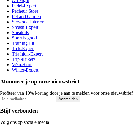
On-Fight
Padel-Expert
Pecheur-Store
Pet and Garden
Slowood Interior
Smash-Expert
Sneakids
Sport is good
Training-Fit
Trek-Expert
Triathlon-Expert
TripNBikers
Vélo-Store
Winter-Expert
Abonneer je op onze nieuwsbrief
Profiteer van 10% korting door je aan te melden voor onze nieuwsbrief
Aanmelden
Blijf verbonden
Volg ons op sociale media