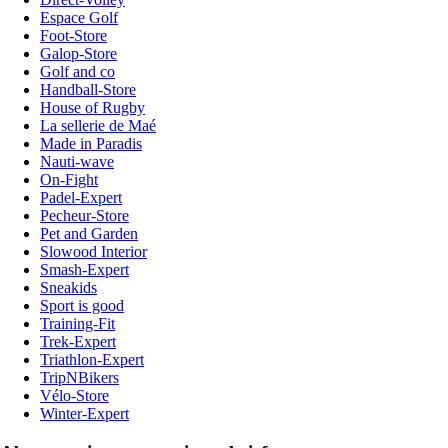
Espace Golf
Foot-Store
Galop-Store
Golf and co
Handball-Store
House of Rugby
La sellerie de Maé
Made in Paradis
Nauti-wave
On-Fight
Padel-Expert
Pecheur-Store
Pet and Garden
Slowood Interior
Smash-Expert
Sneakids
Sport is good
Training-Fit
Trek-Expert
Triathlon-Expert
TripNBikers
Vélo-Store
Winter-Expert