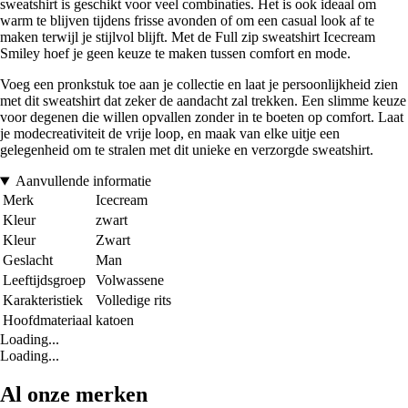
sweatshirt is geschikt voor veel combinaties. Het is ook ideaal om
warm te blijven tijdens frisse avonden of om een casual look af te
maken terwijl je stijlvol blijft. Met de Full zip sweatshirt Icecream
Smiley hoef je geen keuze te maken tussen comfort en mode.
Voeg een pronkstuk toe aan je collectie en laat je persoonlijkheid zien
met dit sweatshirt dat zeker de aandacht zal trekken. Een slimme keuze
voor degenen die willen opvallen zonder in te boeten op comfort. Laat
je modecreativiteit de vrije loop, en maak van elke uitje een
gelegenheid om te stralen met dit unieke en verzorgde sweatshirt.
Aanvullende informatie
Merk
Icecream
Kleur
zwart
Kleur
Zwart
Geslacht
Man
Leeftijdsgroep
Volwassene
Karakteristiek
Volledige rits
Hoofdmateriaal
katoen
Loading...
Loading...
Al onze merken