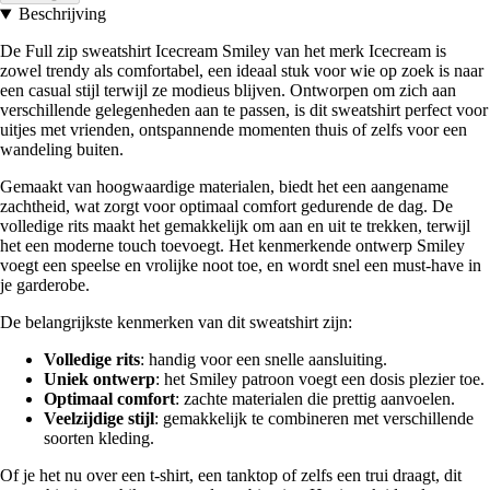
Beschrijving
De Full zip sweatshirt Icecream Smiley van het merk Icecream is
zowel trendy als comfortabel, een ideaal stuk voor wie op zoek is naar
een casual stijl terwijl ze modieus blijven. Ontworpen om zich aan
verschillende gelegenheden aan te passen, is dit sweatshirt perfect voor
uitjes met vrienden, ontspannende momenten thuis of zelfs voor een
wandeling buiten.
Gemaakt van hoogwaardige materialen, biedt het een aangename
zachtheid, wat zorgt voor optimaal comfort gedurende de dag. De
volledige rits maakt het gemakkelijk om aan en uit te trekken, terwijl
het een moderne touch toevoegt. Het kenmerkende ontwerp Smiley
voegt een speelse en vrolijke noot toe, en wordt snel een must-have in
je garderobe.
De belangrijkste kenmerken van dit sweatshirt zijn:
Volledige rits
: handig voor een snelle aansluiting.
Uniek ontwerp
: het Smiley patroon voegt een dosis plezier toe.
Optimaal comfort
: zachte materialen die prettig aanvoelen.
Veelzijdige stijl
: gemakkelijk te combineren met verschillende
soorten kleding.
Of je het nu over een t-shirt, een tanktop of zelfs een trui draagt, dit