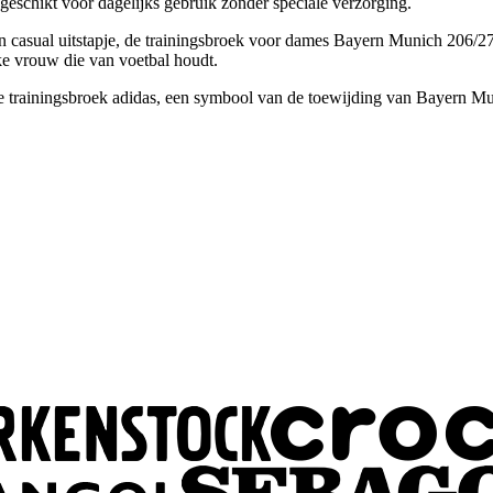
geschikt voor dagelijks gebruik zonder speciale verzorging.
n casual uitstapje, de trainingsbroek voor dames Bayern Munich 206/27 i
ke vrouw die van voetbal houdt.
 trainingsbroek adidas, een symbool van de toewijding van Bayern Mun