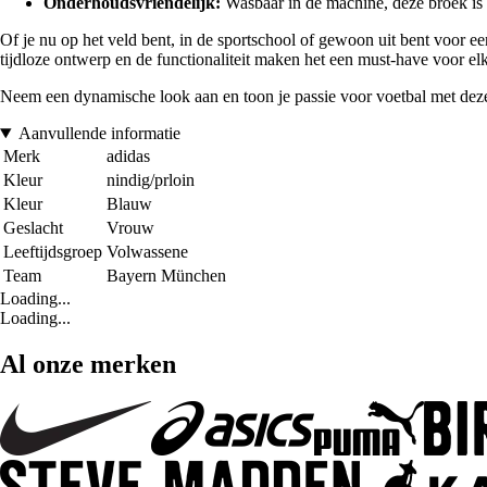
Onderhoudsvriendelijk:
Wasbaar in de machine, deze broek is 
Of je nu op het veld bent, in de sportschool of gewoon uit bent voor ee
tijdloze ontwerp en de functionaliteit maken het een must-have voor el
Neem een dynamische look aan en toon je passie voor voetbal met deze
Aanvullende informatie
Merk
adidas
Kleur
nindig/prloin
Kleur
Blauw
Geslacht
Vrouw
Leeftijdsgroep
Volwassene
Team
Bayern München
Loading...
Loading...
Al onze merken