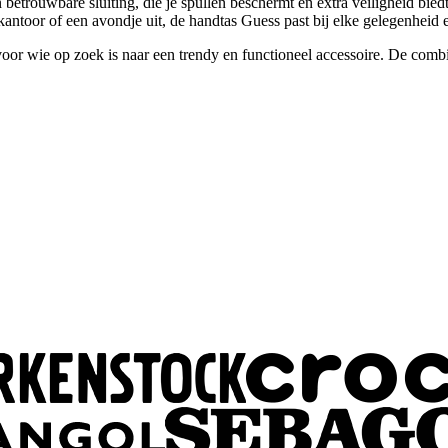
etrouwbare sluiting, die je spullen beschermt en extra veiligheid biedt 
antoor of een avondje uit, de handtas Guess past bij elke gelegenheid en
wie op zoek is naar een trendy en functioneel accessoire. De combinati