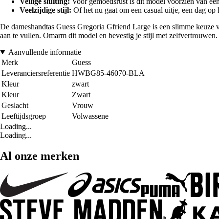
Veilige sluiting:
Voor gemoedsrust is dit model voorzien van een b
Veelzijdige stijl:
Of het nu gaat om een casual uitje, een dag op k
De dameshandtas Guess Gregoria Gfriend Large is een slimme keuze voor 
aan te vullen. Omarm dit model en bevestig je stijl met zelfvertrouwen.
Aanvullende informatie
Merk
Guess
Leveranciersreferentie
HWBG85-46070-BLA
Kleur
zwart
Kleur
Zwart
Geslacht
Vrouw
Leeftijdsgroep
Volwassene
Loading...
Loading...
Al onze merken