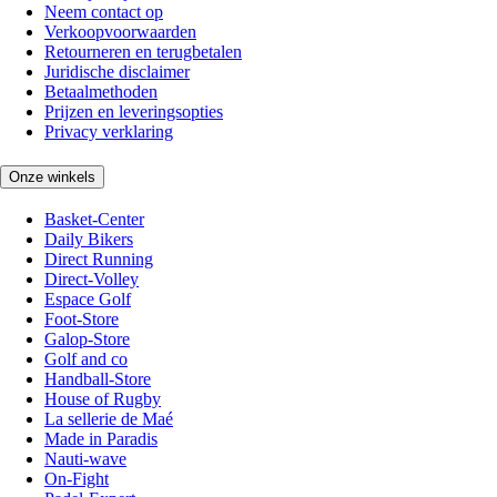
Neem contact op
Verkoopvoorwaarden
Retourneren en terugbetalen
Juridische disclaimer
Betaalmethoden
Prijzen en leveringsopties
Privacy verklaring
Onze winkels
Basket-Center
Daily Bikers
Direct Running
Direct-Volley
Espace Golf
Foot-Store
Galop-Store
Golf and co
Handball-Store
House of Rugby
La sellerie de Maé
Made in Paradis
Nauti-wave
On-Fight