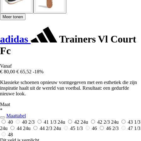
Meer tonen
adidas
Trainers Vl Court
Fc
Vanaf
€ 80,00
€ 65,52
-18%
Klassieke schoenen opnieuw vormgegeven met een esthetiek die zijn
inspiratie haalt uit de wereld van voetbal. Resultaat: een gedurfde
nieuwe look.
Maat
*
Maattabel
40
40 2/3
41 1/3
24u
42
24u
42 2/3
24u
43 1/3
24u
44
24u
44 2/3
24u
45 1/3
46
46 2/3
47 1/3
48
Dit veld is verplicht