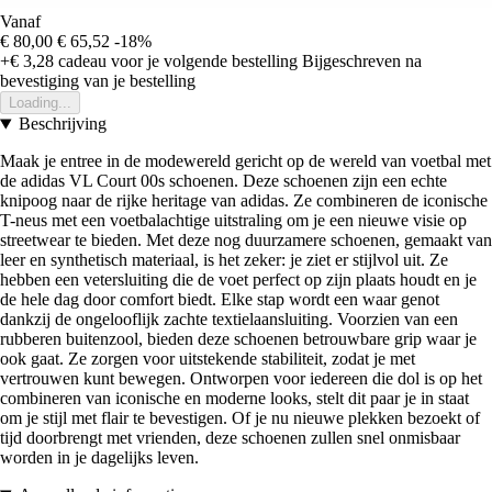
Vanaf
€ 80,00
€ 65,52
-18%
+€ 3,28
cadeau voor je volgende bestelling
Bijgeschreven na
bevestiging van je bestelling
Loading...
Beschrijving
Maak je entree in de modewereld gericht op de wereld van voetbal met
de adidas VL Court 00s schoenen. Deze schoenen zijn een echte
knipoog naar de rijke heritage van adidas. Ze combineren de iconische
T-neus met een voetbalachtige uitstraling om je een nieuwe visie op
streetwear te bieden. Met deze nog duurzamere schoenen, gemaakt van
leer en synthetisch materiaal, is het zeker: je ziet er stijlvol uit. Ze
hebben een vetersluiting die de voet perfect op zijn plaats houdt en je
de hele dag door comfort biedt. Elke stap wordt een waar genot
dankzij de ongelooflijk zachte textielaansluiting. Voorzien van een
rubberen buitenzool, bieden deze schoenen betrouwbare grip waar je
ook gaat. Ze zorgen voor uitstekende stabiliteit, zodat je met
vertrouwen kunt bewegen. Ontworpen voor iedereen die dol is op het
combineren van iconische en moderne looks, stelt dit paar je in staat
om je stijl met flair te bevestigen. Of je nu nieuwe plekken bezoekt of
tijd doorbrengt met vrienden, deze schoenen zullen snel onmisbaar
worden in je dagelijks leven.