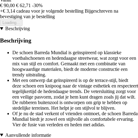
€ 90,00
€ 62,71
-30%
+€ 3,14
cadeau voor je volgende bestelling
Bijgeschreven na
bevestiging van je bestelling
Loading...
Beschrijving
Beschrijving
De schoen Barreda Mundial is geïnspireerd op klassieke
voetbalschoenen en hedendaagse streetwear, wat zorgt voor een
mix van stijl en comfort. Gemaakt met een combinatie van
hoogwaardige materialen, biedt de moderne constructie een
trendy uitstraling.
Met een ontwerp dat geïnspireerd is op de terrace-stijl, biedt
deze schoen een knipoog naar de vintage esthetiek en respecteert
tegelijkertijd de hedendaagse trends. De vetersluiting zorgt voor
een veilige pasvorm, zodat je hem kunt dragen zoals jij dat wilt.
De rubberen buitenzool is ontworpen om grip te hebben op
stedelijke terreinen. Het helpt je om stijlvol te blijven.
Of je nu de stad verkent of vrienden ontmoet, de schoen Barreda
Mundial biedt je zowel een stijlvolle als comfortabele ervaring.
Vier de fusie van verleden en heden met adidas.
Aanvullende informatie