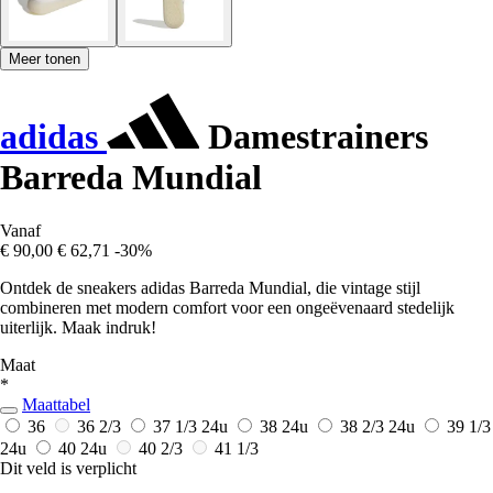
Meer tonen
adidas
Damestrainers
Barreda Mundial
Vanaf
€ 90,00
€ 62,71
-30%
Ontdek de sneakers adidas Barreda Mundial, die vintage stijl
combineren met modern comfort voor een ongeëvenaard stedelijk
uiterlijk. Maak indruk!
Maat
*
Maattabel
36
36 2/3
37 1/3
24u
38
24u
38 2/3
24u
39 1/3
24u
40
24u
40 2/3
41 1/3
Dit veld is verplicht