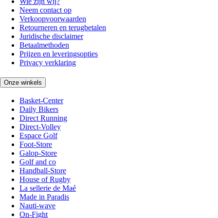
Wie zijn wij?
Neem contact op
Verkoopvoorwaarden
Retourneren en terugbetalen
Juridische disclaimer
Betaalmethoden
Prijzen en leveringsopties
Privacy verklaring
Onze winkels
Basket-Center
Daily Bikers
Direct Running
Direct-Volley
Espace Golf
Foot-Store
Galop-Store
Golf and co
Handball-Store
House of Rugby
La sellerie de Maé
Made in Paradis
Nauti-wave
On-Fight