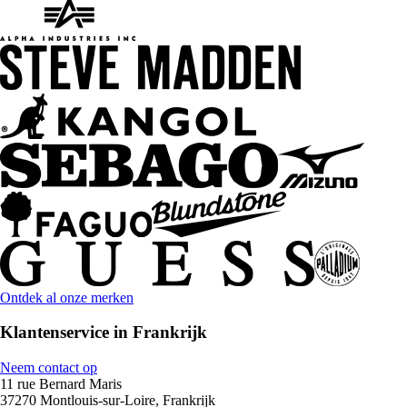
Ontdek al onze merken
Klantenservice in Frankrijk
Neem contact op
11 rue Bernard Maris
37270 Montlouis-sur-Loire, Frankrijk