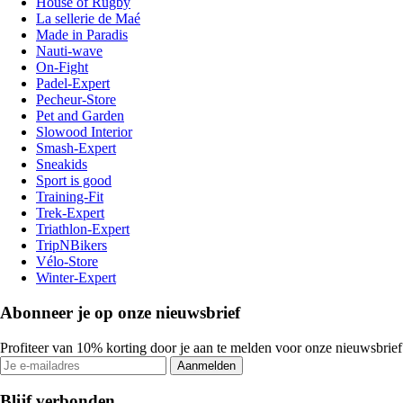
House of Rugby
La sellerie de Maé
Made in Paradis
Nauti-wave
On-Fight
Padel-Expert
Pecheur-Store
Pet and Garden
Slowood Interior
Smash-Expert
Sneakids
Sport is good
Training-Fit
Trek-Expert
Triathlon-Expert
TripNBikers
Vélo-Store
Winter-Expert
Abonneer je op onze nieuwsbrief
Profiteer van 10% korting door je aan te melden voor onze nieuwsbrief
Aanmelden
Blijf verbonden