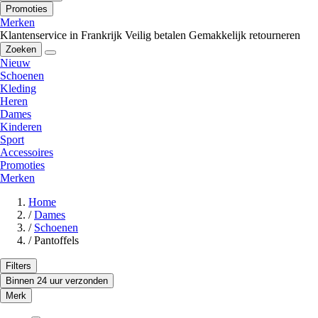
Promoties
Merken
Klantenservice in Frankrijk
Veilig betalen
Gemakkelijk retourneren
Zoeken
Nieuw
Schoenen
Kleding
Heren
Dames
Kinderen
Sport
Accessoires
Promoties
Merken
Home
/
Dames
/
Schoenen
/
Pantoffels
Filters
Binnen 24 uur verzonden
Merk