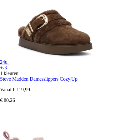
24u
+-3
1 kleuren
Steve Madden
Damesslippers Cozy|Up
Vanaf
€ 119,99
€ 80,26