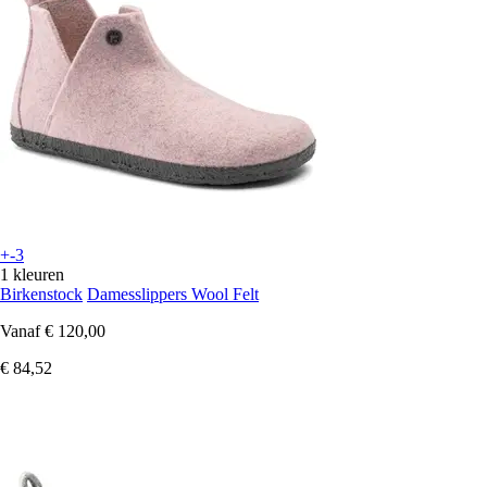
+-3
1 kleuren
Birkenstock
Damesslippers Wool Felt
Vanaf
€ 120,00
€ 84,52