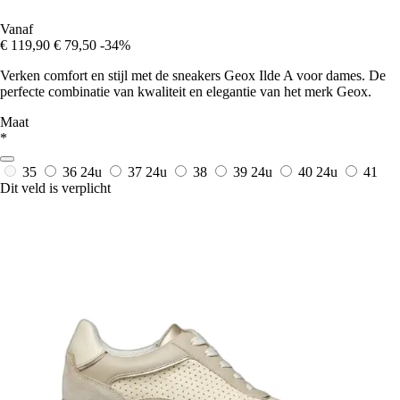
Vanaf
€ 119,90
€ 79,50
-34%
Verken comfort en stijl met de sneakers Geox Ilde A voor dames. De
perfecte combinatie van kwaliteit en elegantie van het merk Geox.
Maat
*
35
36
24u
37
24u
38
39
24u
40
24u
41
Dit veld is verplicht