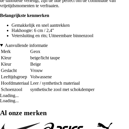
de silhouette verlengt, zijn de Ilde perfect om de combinatie van
vrijetijdsmomenten te verfraaien.
Belangrijkste kenmerken
Gemakkelijk en snel aantrekken
Hakhoogte: 6 cm / 2,4"
Vetersluiting en rits; Uitneembare binnenzool
Aanvullende informatie
Merk
Geox
Kleur
beige/licht taupe
Kleur
Beige
Geslacht
Vrouw
Leeftijdsgroep
Volwassene
Hoofdmateriaal
Leer / synthetisch materiaal
Schoenzool
synthetische zool met schokdemper
Loading...
Loading...
Al onze merken