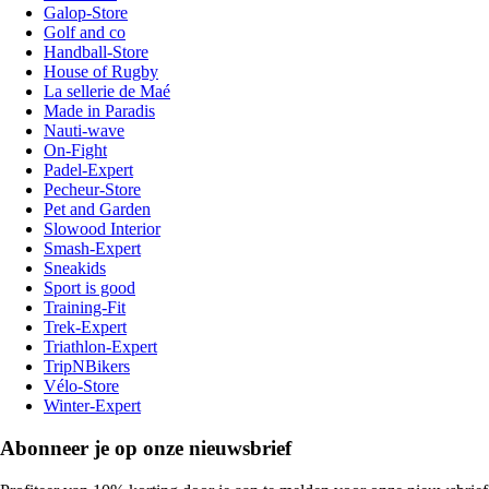
Galop-Store
Golf and co
Handball-Store
House of Rugby
La sellerie de Maé
Made in Paradis
Nauti-wave
On-Fight
Padel-Expert
Pecheur-Store
Pet and Garden
Slowood Interior
Smash-Expert
Sneakids
Sport is good
Training-Fit
Trek-Expert
Triathlon-Expert
TripNBikers
Vélo-Store
Winter-Expert
Abonneer je op onze nieuwsbrief