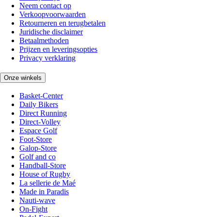
Neem contact op
Verkoopvoorwaarden
Retourneren en terugbetalen
Juridische disclaimer
Betaalmethoden
Prijzen en leveringsopties
Privacy verklaring
Onze winkels
Basket-Center
Daily Bikers
Direct Running
Direct-Volley
Espace Golf
Foot-Store
Galop-Store
Golf and co
Handball-Store
House of Rugby
La sellerie de Maé
Made in Paradis
Nauti-wave
On-Fight