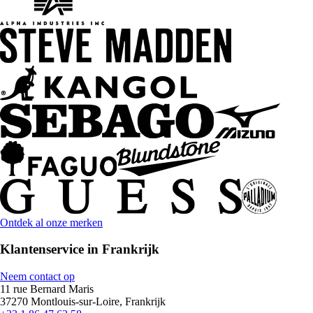
Ontdek al onze merken
Klantenservice in Frankrijk
Neem contact op
11 rue Bernard Maris
37270 Montlouis-sur-Loire, Frankrijk