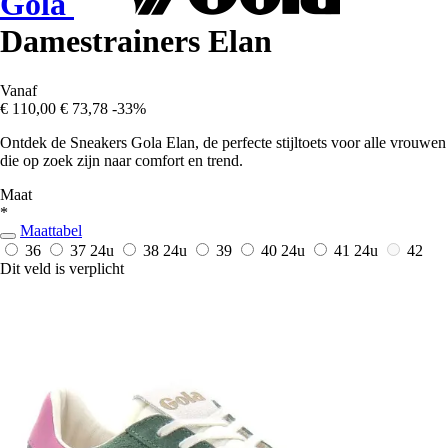
Gola
Damestrainers Elan
Vanaf
€ 110,00
€ 73,78
-33%
Ontdek de Sneakers Gola Elan, de perfecte stijltoets voor alle vrouwen
die op zoek zijn naar comfort en trend.
Maat
*
Maattabel
36
37
24u
38
24u
39
40
24u
41
24u
42
Dit veld is verplicht