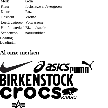
Merk
Gola
Kleur
fuchsia/zwart/evergroen
Kleur
Roze
Geslacht
Vrouw
Leeftijdsgroep
Volwassene
Hoofdmateriaal
Bizon / suede
Schoenzool
natuurrubber
Loading...
Loading...
Al onze merken