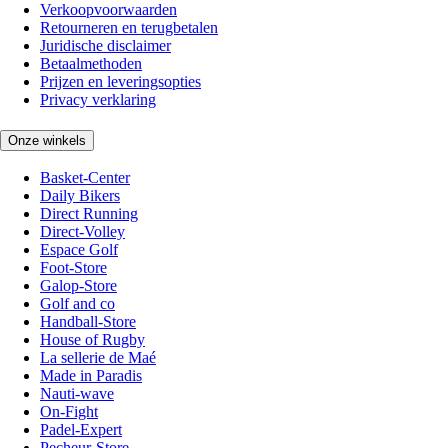
Verkoopvoorwaarden
Retourneren en terugbetalen
Juridische disclaimer
Betaalmethoden
Prijzen en leveringsopties
Privacy verklaring
Onze winkels
Basket-Center
Daily Bikers
Direct Running
Direct-Volley
Espace Golf
Foot-Store
Galop-Store
Golf and co
Handball-Store
House of Rugby
La sellerie de Maé
Made in Paradis
Nauti-wave
On-Fight
Padel-Expert
Pecheur-Store