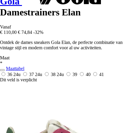
Gola
Damestrainers Elan
Vanaf
€ 110,00
€ 74,84
-32%
Ontdek de dames sneakers Gola Elan, de perfecte combinatie van
vintage stijl en modern comfort voor al uw activiteiten.
Maat
*
Maattabel
36
24u
37
24u
38
24u
39
40
41
Dit veld is verplicht