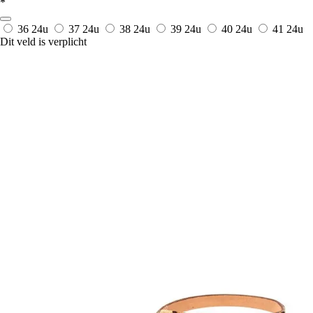
*
36
24u
37
24u
38
24u
39
24u
40
24u
41
24u
Dit veld is verplicht