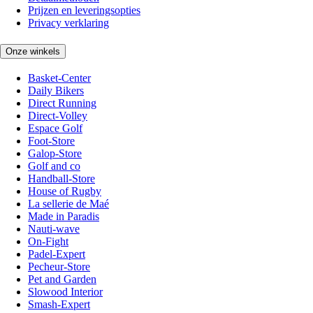
Prijzen en leveringsopties
Privacy verklaring
Onze winkels
Basket-Center
Daily Bikers
Direct Running
Direct-Volley
Espace Golf
Foot-Store
Galop-Store
Golf and co
Handball-Store
House of Rugby
La sellerie de Maé
Made in Paradis
Nauti-wave
On-Fight
Padel-Expert
Pecheur-Store
Pet and Garden
Slowood Interior
Smash-Expert