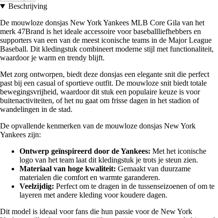
Beschrijving
De mouwloze donsjas New York Yankees MLB Core Gila van het
merk 47Brand is het ideale accessoire voor baseballliefhebbers en
supporters van een van de meest iconische teams in de Major League
Baseball. Dit kledingstuk combineert moderne stijl met functionaliteit,
waardoor je warm en trendy blijft.
Met zorg ontworpen, biedt deze donsjas een elegante snit die perfect
past bij een casual of sportieve outfit. De mouwloze snit biedt totale
bewegingsvrijheid, waardoor dit stuk een populaire keuze is voor
buitenactiviteiten, of het nu gaat om frisse dagen in het stadion of
wandelingen in de stad.
De opvallende kenmerken van de mouwloze donsjas New York
Yankees zijn:
Ontwerp geïnspireerd door de Yankees:
Met het iconische
logo van het team laat dit kledingstuk je trots je steun zien.
Materiaal van hoge kwaliteit:
Gemaakt van duurzame
materialen die comfort en warmte garanderen.
Veelzijdig:
Perfect om te dragen in de tussenseizoenen of om te
layeren met andere kleding voor koudere dagen.
Dit model is ideaal voor fans die hun passie voor de New York