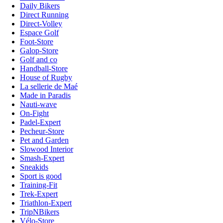
Daily Bikers
Direct Running
Direct-Volley
Espace Golf
Foot-Store
Galop-Store
Golf and co
Handball-Store
House of Rugby
La sellerie de Maé
Made in Paradis
Nauti-wave
On-Fight
Padel-Expert
Pecheur-Store
Pet and Garden
Slowood Interior
Smash-Expert
Sneakids
Sport is good
Training-Fit
Trek-Expert
Triathlon-Expert
TripNBikers
Vélo-Store