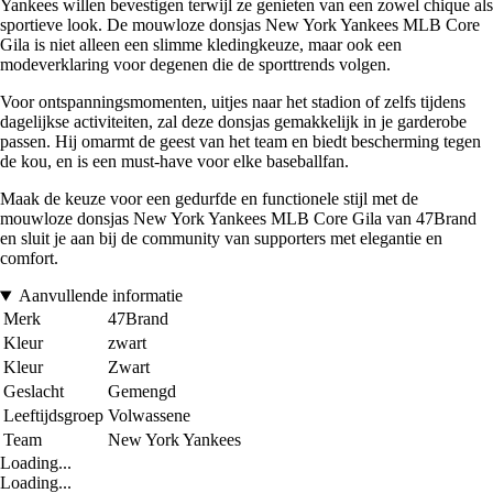
Yankees willen bevestigen terwijl ze genieten van een zowel chique als
sportieve look. De mouwloze donsjas New York Yankees MLB Core
Gila is niet alleen een slimme kledingkeuze, maar ook een
modeverklaring voor degenen die de sporttrends volgen.
Voor ontspanningsmomenten, uitjes naar het stadion of zelfs tijdens
dagelijkse activiteiten, zal deze donsjas gemakkelijk in je garderobe
passen. Hij omarmt de geest van het team en biedt bescherming tegen
de kou, en is een must-have voor elke baseballfan.
Maak de keuze voor een gedurfde en functionele stijl met de
mouwloze donsjas New York Yankees MLB Core Gila van 47Brand
en sluit je aan bij de community van supporters met elegantie en
comfort.
Aanvullende informatie
Merk
47Brand
Kleur
zwart
Kleur
Zwart
Geslacht
Gemengd
Leeftijdsgroep
Volwassene
Team
New York Yankees
Loading...
Loading...