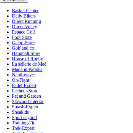
Basket-Center
Daily Bikers
Direct Running
Direct-Volley
Espace Golf
Foot-Store
Galop-Store
Golf and co
Handball-Store
House of Rugby
La sellerie de Maé
Made in Paradis
Nauti-wave
On-Fight
Padel-Expert
Pecheur-Store
Pet and Garden
Slowood Interior
Smash-Expert
Sneakids
Sport is good
Training-Fit
Trek-Expert