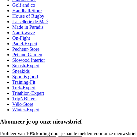
Golf and co
Handball-Store
House of Rugby
La sellerie de Maé
Made in Paradis
Nauti-wave
On-Fight
Padel-Expert
Pecheur-Store
Pet and Garden
Slowood Interior
Smash-Expert
Sneakids
Sport is good
Training-Fit
Trek-Expert
Triathlon-Expert
TripNBikers
Vélo-Store
Winter-Expert
Abonneer je op onze nieuwsbrief
Profiteer van 10% korting door je aan te melden voor onze nieuwsbrief