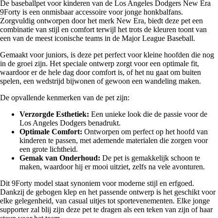
De baseballpet voor kinderen van de Los Angeles Dodgers New Era
9Forty is een onmisbaar accessoire voor jonge honkbalfans.
Zorgvuldig ontworpen door het merk New Era, biedt deze pet een
combinatie van stijl en comfort terwijl het trots de kleuren toont van
een van de meest iconische teams in de Major League Baseball.
Gemaakt voor juniors, is deze pet perfect voor kleine hoofden die nog
in de groei zijn. Het speciale ontwerp zorgt voor een optimale fit,
waardoor er de hele dag door comfort is, of het nu gaat om buiten
spelen, een wedstrijd bijwonen of gewoon een wandeling maken.
De opvallende kenmerken van de pet zijn:
Verzorgde Esthetiek:
Een unieke look die de passie voor de
Los Angeles Dodgers benadrukt.
Optimale Comfort:
Ontworpen om perfect op het hoofd van
kinderen te passen, met ademende materialen die zorgen voor
een grote lichtheid.
Gemak van Onderhoud:
De pet is gemakkelijk schoon te
maken, waardoor hij er mooi uitziet, zelfs na vele avonturen.
Dit 9Forty model staat synoniem voor moderne stijl en erfgoed.
Dankzij de gebogen klep en het passende ontwerp is het geschikt voor
elke gelegenheid, van casual uitjes tot sportevenementen. Elke jonge
supporter zal blij zijn deze pet te dragen als een teken van zijn of haar