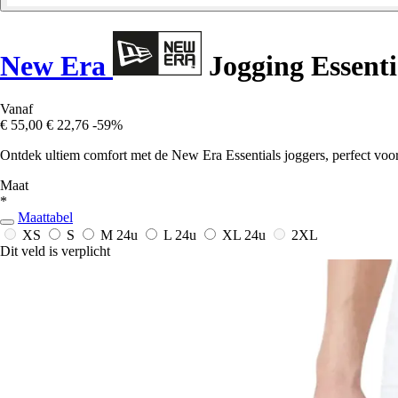
New Era
Jogging Essenti
Vanaf
€ 55,00
€ 22,76
-59%
Ontdek ultiem comfort met de New Era Essentials joggers, perfect voor 
Maat
*
Maattabel
XS
S
M
24u
L
24u
XL
24u
2XL
Dit veld is verplicht