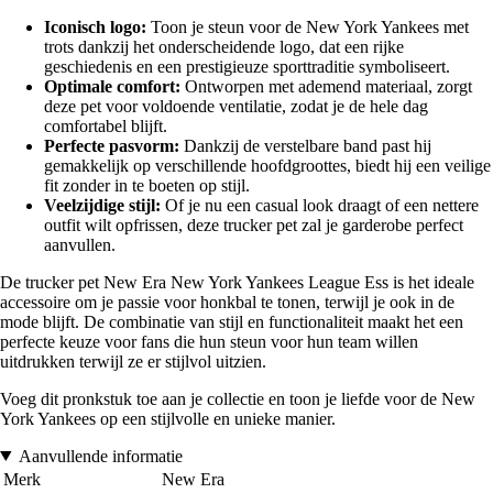
Iconisch logo:
Toon je steun voor de New York Yankees met
trots dankzij het onderscheidende logo, dat een rijke
geschiedenis en een prestigieuze sporttraditie symboliseert.
Optimale comfort:
Ontworpen met ademend materiaal, zorgt
deze pet voor voldoende ventilatie, zodat je de hele dag
comfortabel blijft.
Perfecte pasvorm:
Dankzij de verstelbare band past hij
gemakkelijk op verschillende hoofdgroottes, biedt hij een veilige
fit zonder in te boeten op stijl.
Veelzijdige stijl:
Of je nu een casual look draagt of een nettere
outfit wilt opfrissen, deze trucker pet zal je garderobe perfect
aanvullen.
De trucker pet New Era New York Yankees League Ess is het ideale
accessoire om je passie voor honkbal te tonen, terwijl je ook in de
mode blijft. De combinatie van stijl en functionaliteit maakt het een
perfecte keuze voor fans die hun steun voor hun team willen
uitdrukken terwijl ze er stijlvol uitzien.
Voeg dit pronkstuk toe aan je collectie en toon je liefde voor de New
York Yankees op een stijlvolle en unieke manier.
Aanvullende informatie
Merk
New Era