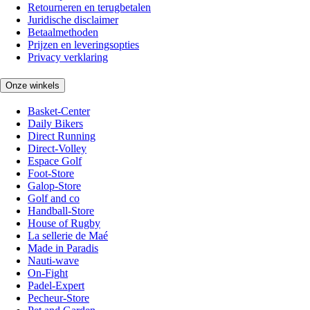
Retourneren en terugbetalen
Juridische disclaimer
Betaalmethoden
Prijzen en leveringsopties
Privacy verklaring
Onze winkels
Basket-Center
Daily Bikers
Direct Running
Direct-Volley
Espace Golf
Foot-Store
Galop-Store
Golf and co
Handball-Store
House of Rugby
La sellerie de Maé
Made in Paradis
Nauti-wave
On-Fight
Padel-Expert
Pecheur-Store