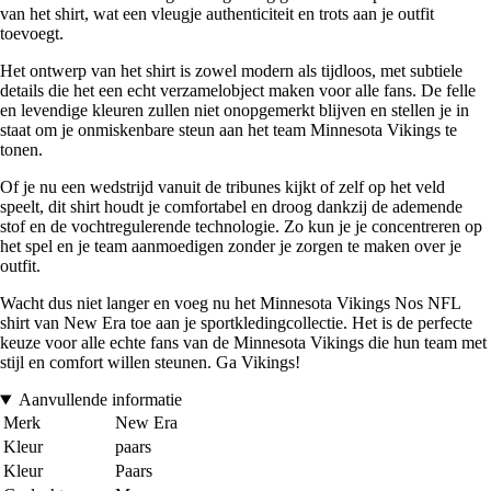
van het shirt, wat een vleugje authenticiteit en trots aan je outfit
toevoegt.
Het ontwerp van het shirt is zowel modern als tijdloos, met subtiele
details die het een echt verzamelobject maken voor alle fans. De felle
en levendige kleuren zullen niet onopgemerkt blijven en stellen je in
staat om je onmiskenbare steun aan het team Minnesota Vikings te
tonen.
Of je nu een wedstrijd vanuit de tribunes kijkt of zelf op het veld
speelt, dit shirt houdt je comfortabel en droog dankzij de ademende
stof en de vochtregulerende technologie. Zo kun je je concentreren op
het spel en je team aanmoedigen zonder je zorgen te maken over je
outfit.
Wacht dus niet langer en voeg nu het Minnesota Vikings Nos NFL
shirt van New Era toe aan je sportkledingcollectie. Het is de perfecte
keuze voor alle echte fans van de Minnesota Vikings die hun team met
stijl en comfort willen steunen. Ga Vikings!
Aanvullende informatie
Merk
New Era
Kleur
paars
Kleur
Paars