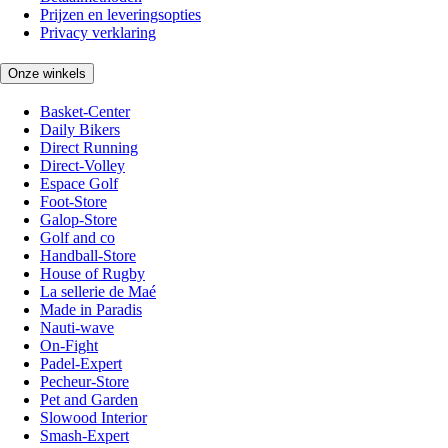
Prijzen en leveringsopties
Privacy verklaring
Onze winkels
Basket-Center
Daily Bikers
Direct Running
Direct-Volley
Espace Golf
Foot-Store
Galop-Store
Golf and co
Handball-Store
House of Rugby
La sellerie de Maé
Made in Paradis
Nauti-wave
On-Fight
Padel-Expert
Pecheur-Store
Pet and Garden
Slowood Interior
Smash-Expert