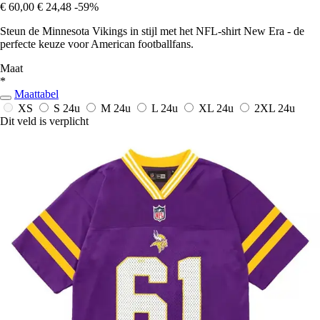
€ 60,00
€ 24,48
-59%
Steun de Minnesota Vikings in stijl met het NFL-shirt New Era - de
perfecte keuze voor American footballfans.
Maat
*
Maattabel
XS
S
24u
M
24u
L
24u
XL
24u
2XL
24u
Dit veld is verplicht