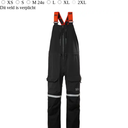
XS
S
M
24u
L
XL
2XL
Dit veld is verplicht