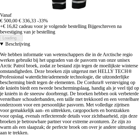
Vanaf
€ 500,00
€ 336,33
-33%
+€ 16,82
cadeau voor je volgende bestelling
Bijgeschreven na
bevestiging van je bestelling
Loading...
Beschrijving
We hebben informatie van wetenschappers die in de Arctische regio
werken gebruikt bij het upgraden van de pasvorm van onze unisex
Arctic Patrol broek, zodat ze bestand zijn tegen de moeilijkste winterse
omstandigheden. Deze broeken zijn uitgerust met HELLY TECH®
Professional waterdichte/ademende technologie, die uitzonderlijke
bescherming biedt tegen de elementen. De Cordura® versteviging op
de knieën biedt een tweede beschermingslaag, handig als je veel tijd op
je knieën in de sneeuw doorbrengt. De broeken hebben ook verbeterde
verstelbare schouderbanden, een taille met trekkoord en een verstelbare
onderzoom voor een persoonlijke pasvorm. Met volledige zijritsen
voor gemakkelijk aan- en uittrekken, cargopockets en borstzakken
voor opslag, evenals reflecterende details voor zichtbaarheid, zijn deze
broeken je betrouwbare partner voor extreme avonturen. Ze zijn zo
warm als een slaapzak; de perfecte broek om over je andere uitrusting
aan te trekken.