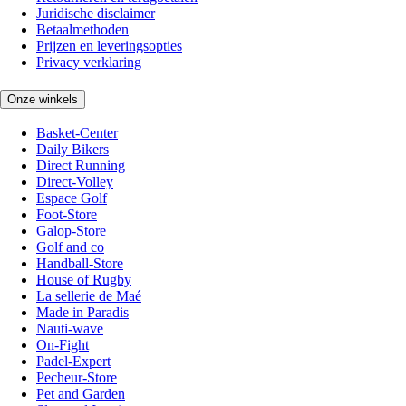
Juridische disclaimer
Betaalmethoden
Prijzen en leveringsopties
Privacy verklaring
Onze winkels
Basket-Center
Daily Bikers
Direct Running
Direct-Volley
Espace Golf
Foot-Store
Galop-Store
Golf and co
Handball-Store
House of Rugby
La sellerie de Maé
Made in Paradis
Nauti-wave
On-Fight
Padel-Expert
Pecheur-Store
Pet and Garden