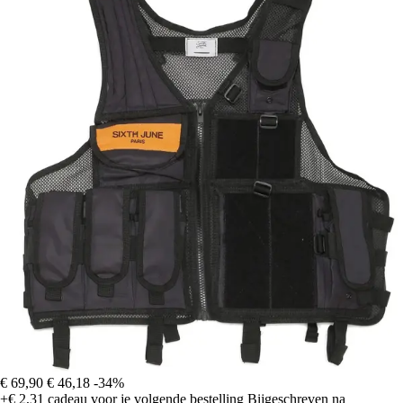
€ 69,90
€ 46,18
-34%
+€ 2,31
cadeau voor je volgende bestelling
Bijgeschreven na