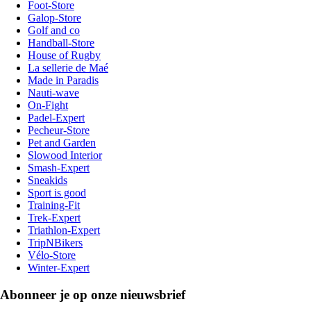
Foot-Store
Galop-Store
Golf and co
Handball-Store
House of Rugby
La sellerie de Maé
Made in Paradis
Nauti-wave
On-Fight
Padel-Expert
Pecheur-Store
Pet and Garden
Slowood Interior
Smash-Expert
Sneakids
Sport is good
Training-Fit
Trek-Expert
Triathlon-Expert
TripNBikers
Vélo-Store
Winter-Expert
Abonneer je op onze nieuwsbrief