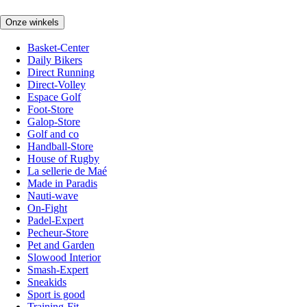
Onze winkels
Basket-Center
Daily Bikers
Direct Running
Direct-Volley
Espace Golf
Foot-Store
Galop-Store
Golf and co
Handball-Store
House of Rugby
La sellerie de Maé
Made in Paradis
Nauti-wave
On-Fight
Padel-Expert
Pecheur-Store
Pet and Garden
Slowood Interior
Smash-Expert
Sneakids
Sport is good
Training-Fit