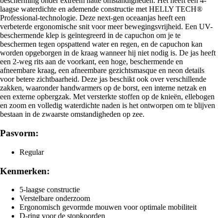
bescherming onder extreem natte omstandigheden. Het heeft een 4-
laagse waterdichte en ademende constructie met HELLY TECH®
Professional-technologie. Deze next-gen oceaanjas heeft een
verbeterde ergonomische snit voor meer bewegingsvrijheid. Een UV-
beschermende klep is geïntegreerd in de capuchon om je te
beschermen tegen opspattend water en regen, en de capuchon kan
worden opgeborgen in de kraag wanneer hij niet nodig is. De jas heeft
een 2-weg rits aan de voorkant, een hoge, beschermende en
afneembare kraag, een afneembare gezichtsmasque en neon details
voor betere zichtbaarheid. Deze jas beschikt ook over verschillende
zakken, waaronder handwarmers op de borst, een interne netzak en
een externe opbergzak. Met versterkte stoffen op de knieën, ellebogen
en zoom en volledig waterdichte naden is het ontworpen om te blijven
bestaan in de zwaarste omstandigheden op zee.
Pasvorm:
Regular
Kenmerken:
5-laagse constructie
Verstelbare onderzoom
Ergonomisch gevormde mouwen voor optimale mobiliteit
D-ring voor de stopkoorden