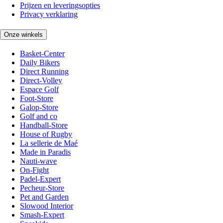
Prijzen en leveringsopties
Privacy verklaring
Onze winkels
Basket-Center
Daily Bikers
Direct Running
Direct-Volley
Espace Golf
Foot-Store
Galop-Store
Golf and co
Handball-Store
House of Rugby
La sellerie de Maé
Made in Paradis
Nauti-wave
On-Fight
Padel-Expert
Pecheur-Store
Pet and Garden
Slowood Interior
Smash-Expert