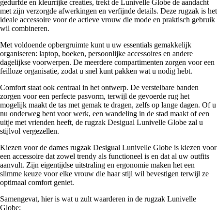
gedurfde en kleurrijke creaties, trekt de Lunivelle Globe de aandacht
met zijn verzorgde afwerkingen en verfijnde details. Deze rugzak is het
ideale accessoire voor de actieve vrouw die mode en praktisch gebruik
wil combineren.
Met voldoende opbergruimte kunt u uw essentials gemakkelijk
organiseren: laptop, boeken, persoonlijke accessoires en andere
dagelijkse voorwerpen. De meerdere compartimenten zorgen voor een
feilloze organisatie, zodat u snel kunt pakken wat u nodig hebt.
Comfort staat ook centraal in het ontwerp. De verstelbare banden
zorgen voor een perfecte pasvorm, terwijl de gevoerde rug het
mogelijk maakt de tas met gemak te dragen, zelfs op lange dagen. Of u
nu onderweg bent voor werk, een wandeling in de stad maakt of een
uitje met vrienden heeft, de rugzak Desigual Lunivelle Globe zal u
stijlvol vergezellen.
Kiezen voor de dames rugzak Desigual Lunivelle Globe is kiezen voor
een accessoire dat zowel trendy als functioneel is en dat al uw outfits
aanvult. Zijn eigentijdse uitstraling en ergonomie maken het een
slimme keuze voor elke vrouw die haar stijl wil bevestigen terwijl ze
optimaal comfort geniet.
Samengevat, hier is wat u zult waarderen in de rugzak Lunivelle
Globe: