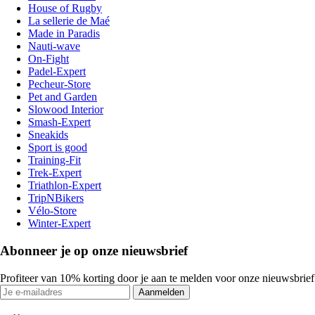
House of Rugby
La sellerie de Maé
Made in Paradis
Nauti-wave
On-Fight
Padel-Expert
Pecheur-Store
Pet and Garden
Slowood Interior
Smash-Expert
Sneakids
Sport is good
Training-Fit
Trek-Expert
Triathlon-Expert
TripNBikers
Vélo-Store
Winter-Expert
Abonneer je op onze nieuwsbrief
Profiteer van 10% korting door je aan te melden voor onze nieuwsbrief
Aanmelden