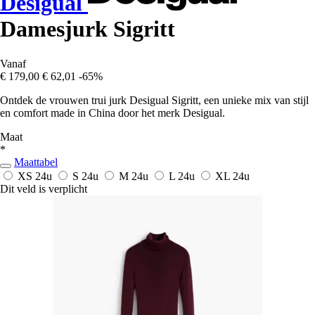
Desigual
Damesjurk Sigritt
Vanaf
€ 179,00
€ 62,01
-65%
Ontdek de vrouwen trui jurk Desigual Sigritt, een unieke mix van stijl
en comfort made in China door het merk Desigual.
Maat
*
Maattabel
XS
24u
S
24u
M
24u
L
24u
XL
24u
Dit veld is verplicht