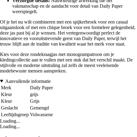
Verzorgde details:
Nauwkeurige afwerking die het
vakmanschap en de aandacht voor detail van Daily Paper
weerspiegelt.
Of je het nu wilt combineren met een spijkerbroek voor een casual
uitgaanslook of met een chique broek voor een formelere gelegenheid,
deze jas past bij al je wensen. Het vertegenwoordigt perfect de
innovatieve en vooruitstrevende geest van Daily Paper, terwijl het
trouw blijft aan de traditie van kwaliteit waar het merk voor staat.
Kies voor deze rondekraagjas met monogrampatroon om je
kledingcollectie aan te vullen met een stuk dat het verschil maakt. De
stijlvolle en moderne uitstraling zal zelfs de meest veeleisende
modebewuste mensen aanspreken.
Aanvullende informatie
Merk
Daily Paper
Kleur
grijs
Kleur
Grijs
Geslacht
Gemengd
Leeftijdsgroep
Volwassene
Loading...
Loading...