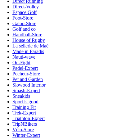
Direct Running
Direct-Volley
Espace Golf
Foot-Store
Galop-Store
Golf and co
Handball-Store
House of Rugby
La sellerie de Maé
Made in Paradis
Nauti-wave
On-Fight
Padel-Expert
Pecheur-Store
Pet and Garden
Slowood Interior
Smash-Expert
Sneakids
Sport is good
Training-Fit
Trek-Expert
Triathlon-Expert
TripNBikers
Vélo-Store
Winter-Expert