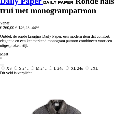
Daily Paper
Ronde hals
trui met monogrampatroon
Vanaf
€ 260,00
€ 146,23
-44%
Ontdek de ronde kraagjas Daily Paper, een modern item dat comfort,
elegantie en een kenmerkend monogram patroon combineert voor een
uitgesproken stijl.
Maat
*
XS
S
24u
M
24u
L
24u
XL
24u
2XL
Dit veld is verplicht