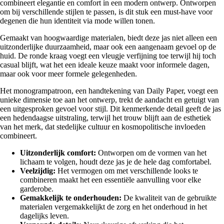
combineert elegantie en comfort in een modern ontwerp. Ontworpen
om bij verschillende stijlen te passen, is dit stuk een must-have voor
degenen die hun identiteit via mode willen tonen.
Gemaakt van hoogwaardige materialen, biedt deze jas niet alleen een
uitzonderlijke duurzaamheid, maar ook een aangenaam gevoel op de
huid. De ronde kraag voegt een vleugje verfijning toe terwijl hij toch
casual blijft, wat het een ideale keuze maakt voor informele dagen,
maar ook voor meer formele gelegenheden.
Het monogrampatroon, een handtekening van Daily Paper, voegt een
unieke dimensie toe aan het ontwerp, trekt de aandacht en getuigt van
een uitgesproken gevoel voor stijl. Dit kenmerkende detail geeft de jas
een hedendaagse uitstraling, terwijl het trouw blijft aan de esthetiek
van het merk, dat stedelijke cultuur en kosmopolitische invloeden
combineert.
Uitzonderlijk comfort:
Ontworpen om de vormen van het
lichaam te volgen, houdt deze jas je de hele dag comfortabel.
Veelzijdig:
Het vermogen om met verschillende looks te
combineren maakt het een essentiële aanvulling voor elke
garderobe.
Gemakkelijk te onderhouden:
De kwaliteit van de gebruikte
materialen vergemakkelijkt de zorg en het onderhoud in het
dagelijks leven.