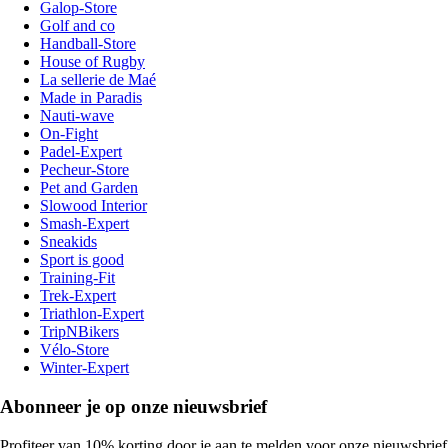
Galop-Store
Golf and co
Handball-Store
House of Rugby
La sellerie de Maé
Made in Paradis
Nauti-wave
On-Fight
Padel-Expert
Pecheur-Store
Pet and Garden
Slowood Interior
Smash-Expert
Sneakids
Sport is good
Training-Fit
Trek-Expert
Triathlon-Expert
TripNBikers
Vélo-Store
Winter-Expert
Abonneer je op onze nieuwsbrief
Profiteer van 10% korting door je aan te melden voor onze nieuwsbrief