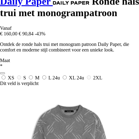
Daily Paper
Ronde hals
trui met monogrampatroon
Vanaf
€ 160,00
€ 90,84
-43%
Ontdek de ronde hals trui met monogram patroon Daily Paper, die
comfort en moderne stijl combineert voor een unieke look.
Maat
*
XS
S
M
L
24u
XL
24u
2XL
Dit veld is verplicht