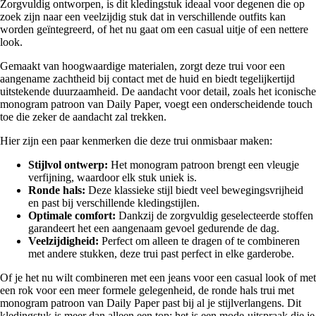
Zorgvuldig ontworpen, is dit kledingstuk ideaal voor degenen die op
zoek zijn naar een veelzijdig stuk dat in verschillende outfits kan
worden geïntegreerd, of het nu gaat om een casual uitje of een nettere
look.
Gemaakt van hoogwaardige materialen, zorgt deze trui voor een
aangename zachtheid bij contact met de huid en biedt tegelijkertijd
uitstekende duurzaamheid. De aandacht voor detail, zoals het iconische
monogram patroon van Daily Paper, voegt een onderscheidende touch
toe die zeker de aandacht zal trekken.
Hier zijn een paar kenmerken die deze trui onmisbaar maken:
Stijlvol ontwerp:
Het monogram patroon brengt een vleugje
verfijning, waardoor elk stuk uniek is.
Ronde hals:
Deze klassieke stijl biedt veel bewegingsvrijheid
en past bij verschillende kledingstijlen.
Optimale comfort:
Dankzij de zorgvuldig geselecteerde stoffen
garandeert het een aangenaam gevoel gedurende de dag.
Veelzijdigheid:
Perfect om alleen te dragen of te combineren
met andere stukken, deze trui past perfect in elke garderobe.
Of je het nu wilt combineren met een jeans voor een casual look of met
een rok voor een meer formele gelegenheid, de ronde hals trui met
monogram patroon van Daily Paper past bij al je stijlverlangens. Dit
kledingstuk is meer dan alleen een top: het is een mode-uitspraak die je