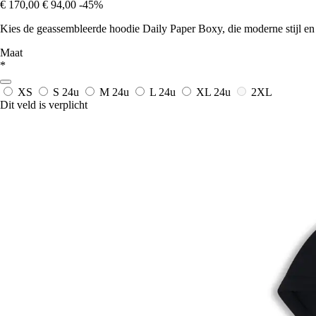
€ 170,00
€ 94,00
-45%
Kies de geassembleerde hoodie Daily Paper Boxy, die moderne stijl en 
Maat
*
XS
S
24u
M
24u
L
24u
XL
24u
2XL
Dit veld is verplicht