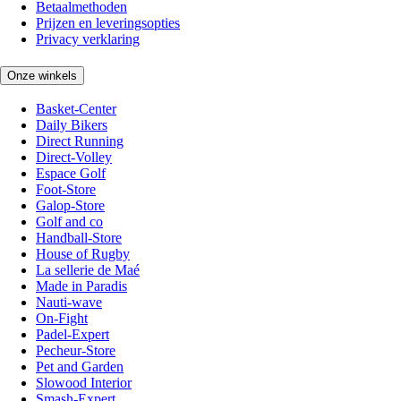
Betaalmethoden
Prijzen en leveringsopties
Privacy verklaring
Onze winkels
Basket-Center
Daily Bikers
Direct Running
Direct-Volley
Espace Golf
Foot-Store
Galop-Store
Golf and co
Handball-Store
House of Rugby
La sellerie de Maé
Made in Paradis
Nauti-wave
On-Fight
Padel-Expert
Pecheur-Store
Pet and Garden
Slowood Interior
Smash-Expert