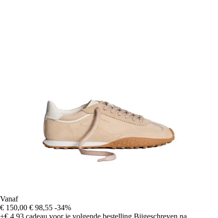
Vanaf
€ 150,00
€ 98,55
-34%
+€ 4,93
cadeau voor je volgende bestelling
Bijgeschreven na