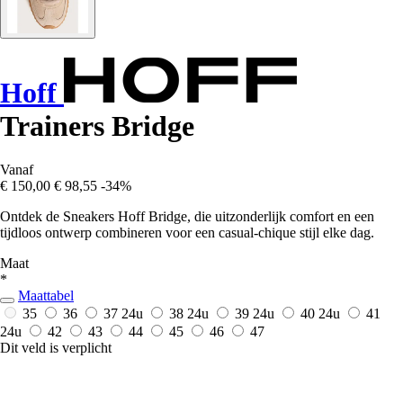
Hoff
Trainers Bridge
Vanaf
€ 150,00
€ 98,55
-34%
Ontdek de Sneakers Hoff Bridge, die uitzonderlijk comfort en een
tijdloos ontwerp combineren voor een casual-chique stijl elke dag.
Maat
*
Maattabel
35
36
37
24u
38
24u
39
24u
40
24u
41
24u
42
43
44
45
46
47
Dit veld is verplicht