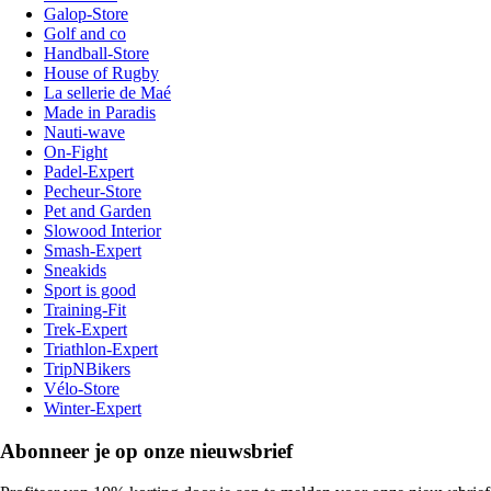
Galop-Store
Golf and co
Handball-Store
House of Rugby
La sellerie de Maé
Made in Paradis
Nauti-wave
On-Fight
Padel-Expert
Pecheur-Store
Pet and Garden
Slowood Interior
Smash-Expert
Sneakids
Sport is good
Training-Fit
Trek-Expert
Triathlon-Expert
TripNBikers
Vélo-Store
Winter-Expert
Abonneer je op onze nieuwsbrief