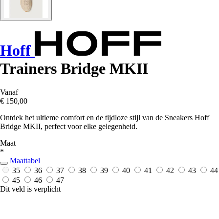
Hoff
Trainers Bridge MKII
Vanaf
€ 150,00
Ontdek het ultieme comfort en de tijdloze stijl van de Sneakers Hoff
Bridge MKII, perfect voor elke gelegenheid.
Maat
*
Maattabel
35
36
37
38
39
40
41
42
43
44
45
46
47
Dit veld is verplicht