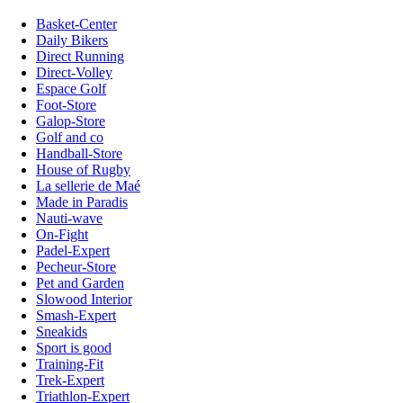
Basket-Center
Daily Bikers
Direct Running
Direct-Volley
Espace Golf
Foot-Store
Galop-Store
Golf and co
Handball-Store
House of Rugby
La sellerie de Maé
Made in Paradis
Nauti-wave
On-Fight
Padel-Expert
Pecheur-Store
Pet and Garden
Slowood Interior
Smash-Expert
Sneakids
Sport is good
Training-Fit
Trek-Expert
Triathlon-Expert