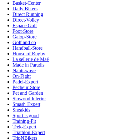
Basket-Center
Daily Bikers
Direct Running
Direct-Volley
Espace Golf
Foot-Store
Galop-Store
Golf and co
Handball-Store
House of Rugby
La sellerie de Maé
Made in Paradis
Nauti-wave
On-Fight
Padel-Expert
Pecheur-Store
Pet and Garden
Slowood Interior
Smash-Expert
Sneakids
Sport is good
Training-Fit
Trek-Expert
Triathlon-Expert
TripNBikers