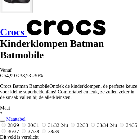
Crocs
Kinderklompen Batman
Batmobile
Vanaf
€ 54,99
€ 38,53
-30%
Crocs Batman BatmobileOntdek de kinderklompen, de perfecte keuze
voor kleine superheldenfans! Comfortabel en leuk, ze zullen zeker in
de smaak vallen bij de allerkleinsten.
Maat
*
Maattabel
28/29
30/31
31/32
24u
32/33
33/34
24u
34/35
36/37
37/38
38/39
Dit veld is verplicht