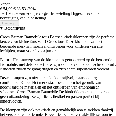
Vanaf
€ 54,99
€ 38,53
-30%
+€ 1,93
cadeau voor je volgende bestelling
Bijgeschreven na
bevestiging van je bestelling
Loading...
Beschrijving
Crocs Batman Batmobile tous Batman kinderklompen zijn de perfecte
keuze voor kleine fans van ! Crocs tous Deze klompen van het
beroemde merk zijn speciaal ontworpen voor kinderen van alle
leeftijden, maar vooral voor junioren.
BatmanHet ontwerp van de klompen is geïnspireerd op de beroemde
Batmobile, met details die trouw zijn aan die van de iconische auto uit .
Kinderen zullen ze graag dragen en zich echte superhelden voelen!
Deze klompen zijn niet alleen leuk en stijlvol, maar ook erg
comfortabel. Crocs Het merk staat bekend om het gebruik van
hoogwaardige materialen en het ontwerpen van ergonomisch
schoeisel. Crocs Batman Batmobile De kinderklompen zijn daarop
geen uitzondering. Ze zijn licht, flexibel en passen perfect bij
kindervoeten.
De klompen zijn ook praktisch en gemakkelijk aan te trekken dankzij
het verstelbare hielriempje. Bovendien zijn ze gemakkelijk schoon te