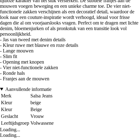
tijdloze karakter van het stuk versterken. De subtiele franjes aan de
mouwen voegen beweging en een unieke charme toe. De vier niet-
functionele zakken verschijnen als een decoratief detail, waardoor de
look naar een couture-inspiratie wordt verhoogd, ideaal voor frisse
dagen die al om voorjaarslooks vragen. Perfect om te dragen met lichte
denim, bloemenjurken of als pronkstuk van een transitie look vol
persoonlijkheid.
- Jas van tweed met denim details
- Kleur ruwe met blauwe en roze details
- Lange mouwen
- Slim fit
- Opening met knopen
- Vier niet-functionele zakken
- Ronde hals
- Franjes aan de mouwen
Aanvullende informatie
Merk
Salsa Jeans
Kleur
beige
Kleur
Beige
Geslacht
Vrouw
Leeftijdsgroep
Volwassene
Loading...
Loading...