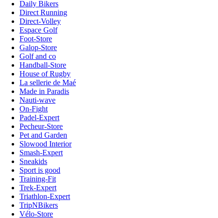
Daily Bikers
Direct Running
Direct-Volley
Espace Golf
Foot-Store
Galop-Store
Golf and co
Handball-Store
House of Rugby
La sellerie de Maé
Made in Paradis
Nauti-wave
On-Fight
Padel-Expert
Pecheur-Store
Pet and Garden
Slowood Interior
Smash-Expert
Sneakids
Sport is good
Training-Fit
Trek-Expert
Triathlon-Expert
TripNBikers
Vélo-Store