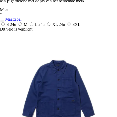
aan je garderobe met de jas van het beroemde merk.
Maat
*
Maattabel
S
24u
M
L
24u
XL
24u
3XL
Dit veld is verplicht