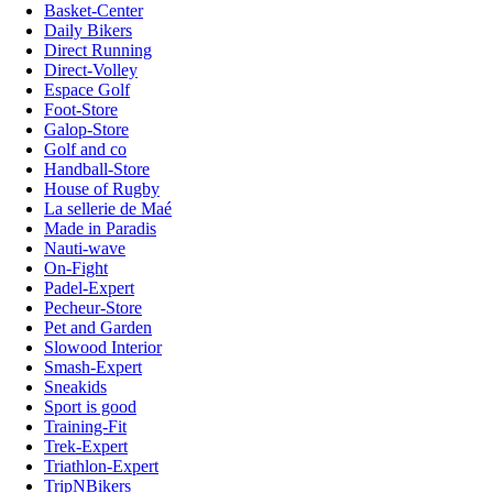
Basket-Center
Daily Bikers
Direct Running
Direct-Volley
Espace Golf
Foot-Store
Galop-Store
Golf and co
Handball-Store
House of Rugby
La sellerie de Maé
Made in Paradis
Nauti-wave
On-Fight
Padel-Expert
Pecheur-Store
Pet and Garden
Slowood Interior
Smash-Expert
Sneakids
Sport is good
Training-Fit
Trek-Expert
Triathlon-Expert
TripNBikers